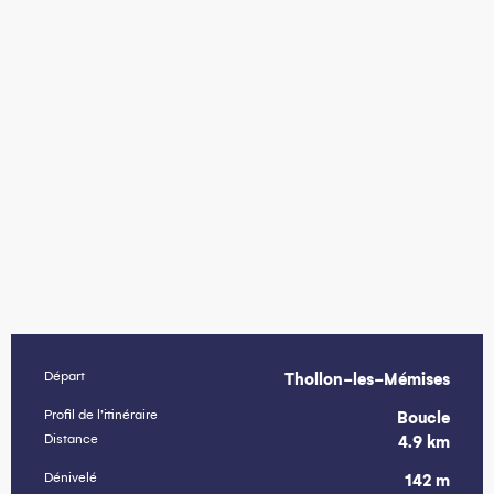
Départ
Thollon-les-Mémises
Informations pratiques
Profil de l’itinéraire
Boucle
Distance
4.9 km
Dénivelé
142 m