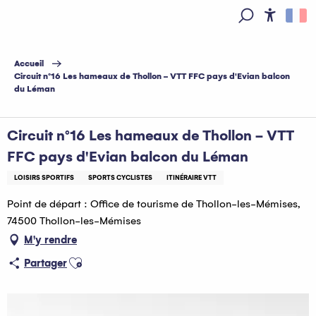
Aller
au
Access
Recherche
contenu
principal
Accueil
Circuit n°16 Les hameaux de Thollon - VTT FFC pays d'Evian balcon
du Léman
Circuit n°16 Les hameaux de Thollon - VTT
FFC pays d'Evian balcon du Léman
LOISIRS SPORTIFS
SPORTS CYCLISTES
ITINÉRAIRE VTT
Point de départ : Office de tourisme de Thollon-les-Mémises,
74500 Thollon-les-Mémises
M'y rendre
Ajouter aux favoris
Partager