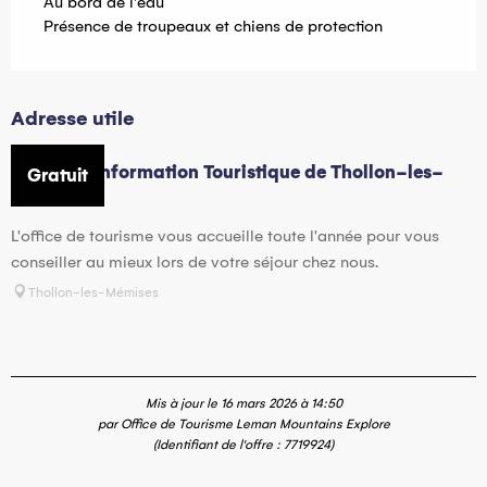
Au bord de l'eau
Présence de troupeaux et chiens de protection
Adresse utile
Bureau d'Information Touristique de Thollon-les-
Gratuit
Mémises
L'office de tourisme vous accueille toute l'année pour vous
conseiller au mieux lors de votre séjour chez nous.
Thollon-les-Mémises
Mis à jour le 16 mars 2026 à 14:50
par Office de Tourisme Leman Mountains Explore
(Identifiant de l'offre :
7719924
)