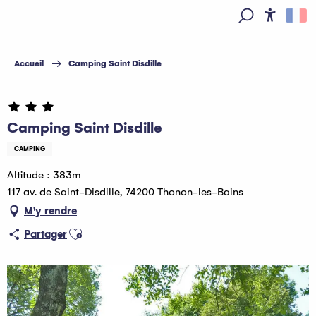
Aller
au
Access
Recherche
contenu
principal
Accueil
Camping Saint Disdille
Camping Saint Disdille
CAMPING
Altitude : 383m
117 av. de Saint-Disdille, 74200 Thonon-les-Bains
M'y rendre
Ajouter aux favoris
Partager