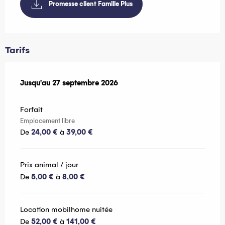
Promesse client Famille Plus
Tarifs
Du
Jusqu'au
17 avril 2026
27 septembre 2026
au
27 septembre 2026
Forfait
Emplacement libre
De
24,00 €
à
39,00 €
Prix animal / jour
De
5,00 €
à
8,00 €
Location mobilhome nuitée
De
52,00 €
à
141,00 €