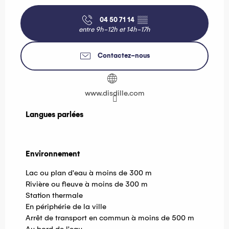
04 50 71 14
▒▒
entre 9h-12h et 14h-17h
Contactez-nous
www.disdille.com
Langues parlées
Langues parlées
Environnement
Environnement
Lac ou plan d'eau à moins de 300 m
Rivière ou fleuve à moins de 300 m
Station thermale
En périphérie de la ville
Arrêt de transport en commun à moins de 500 m
Au bord de l'eau