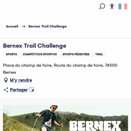
Aller
au
Access
Recherche
contenu
principal
Accueil
Bernex Trail Challenge
Bernex Trail Challenge
SPORTS
COMPÉTITION SPORTIVE
SPORTS PÉDESTRES
TRAIL
Place du champ de foire, Route du champ de foire, 74500
Bernex
M'y rendre
Ajouter aux favoris
Partager