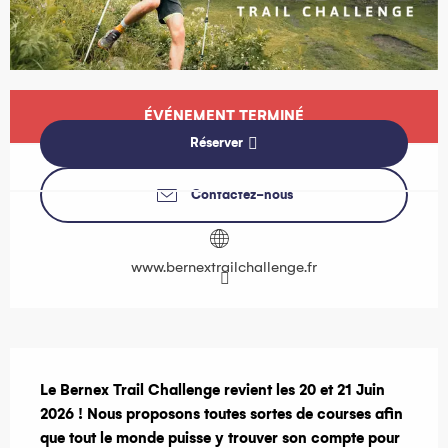
Ouverture et coordonnées
ÉVÉNEMENT TERMINÉ
Réserver
Contactez-nous
www.bernextrailchallenge.fr
Description
Le Bernex Trail Challenge revient les 20 et 21 Juin 
2026 ! Nous proposons toutes sortes de courses afin 
que tout le monde puisse y trouver son compte pour 