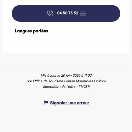
04 50 73 52
▒▒
Langues parlées
Langues parlées
Mis à jour le 20 juin 2026 à 11:02
par Office de Tourisme Leman Mountains Explore
(Identifiant de l'offre :
714281
)
Signaler une erreur