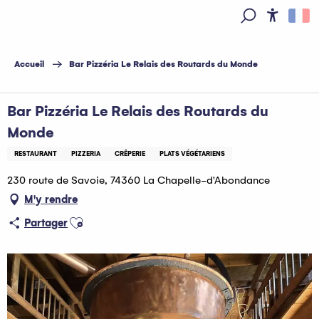
Aller
au
Access
Recherche
contenu
principal
Accueil
Bar Pizzéria Le Relais des Routards du Monde
Bar Pizzéria Le Relais des Routards du
Monde
RESTAURANT
PIZZERIA
CRÊPERIE
PLATS VÉGÉTARIENS
230 route de Savoie, 74360 La Chapelle-d'Abondance
M'y rendre
Ajouter aux favoris
Partager