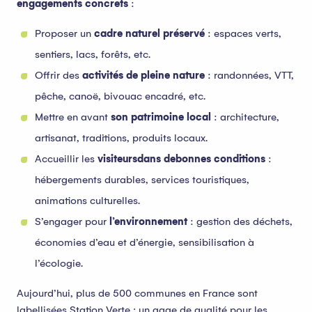
engagements concrets
:
Proposer un
cadre naturel préservé
: espaces verts,
sentiers, lacs, forêts, etc.
Offrir des
activités de pleine nature
: randonnées, VTT,
pêche, canoë, bivouac encadré, etc.
Mettre en avant
son patrimoine local
: architecture,
artisanat, traditions, produits locaux.
Accueillir les
visiteurs
dans de
bonnes conditions
:
hébergements durables, services touristiques,
animations culturelles.
S’engager pour
l’environnement
: gestion des déchets,
économies d’eau et d’énergie, sensibilisation à
l’écologie.
Aujourd’hui, plus de 500 communes en France sont
labellisées Station Verte ; un gage de qualité pour les