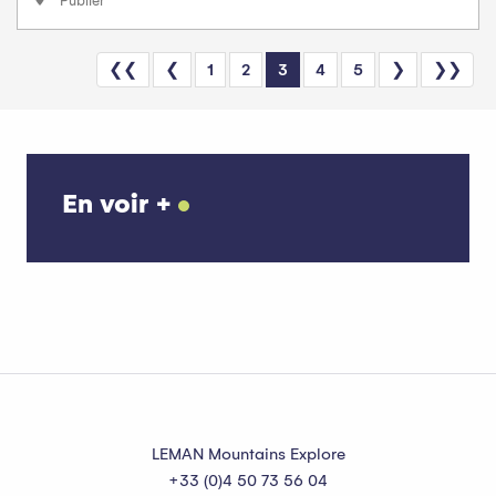
Publier
❮❮
❮
1
2
3
4
5
❯
❯❯
En voir +
Où louer du matériel pour faire du VTT ?
LEMAN Mountains Explore
+33 (0)4 50 73 56 04