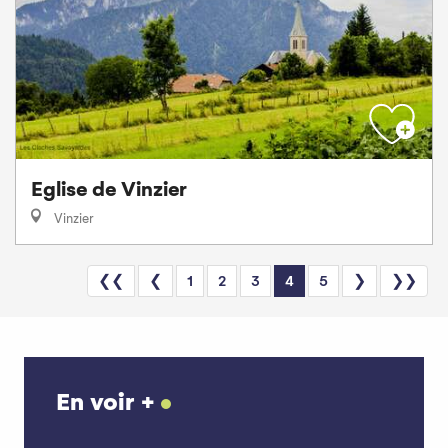
Eglise de Vinzier
Vinzier
❮❮
❮
1
2
3
4
5
❯
❯❯
En voir +