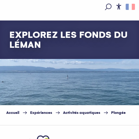
Aller
au
Access
Recherche
contenu
principal
EXPLOREZ LES FONDS DU
LÉMAN
Accueil
Expériences
Activités aquatiques
Plongée
Ajouter aux favoris