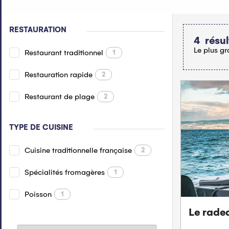
RESTAURATION
4
résul
Le plus gr
Restaurant traditionnel
1
Restauration rapide
2
Restaurant de plage
2
TYPE DE CUISINE
Cuisine traditionnelle française
2
Spécialités fromagères
1
Poisson
1
Le radea