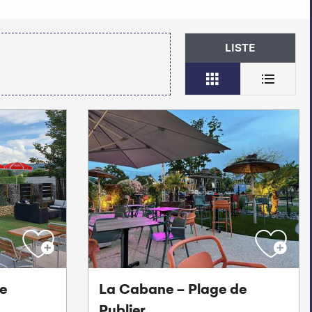
LISTE
se
La Cabane - Plage de
Publier