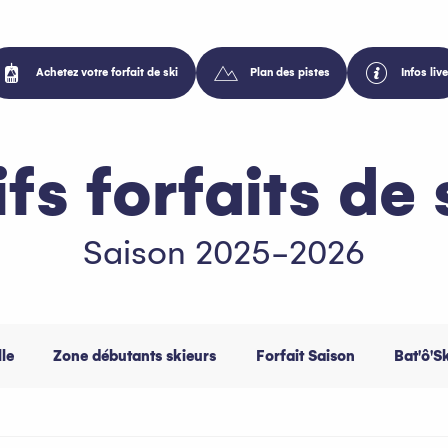
Achetez votre forfait de ski
Plan des pistes
Infos live
ifs forfaits de 
Saison 2025-2026
lle
Zone débutants skieurs
Forfait Saison
Bat'ô'Sk