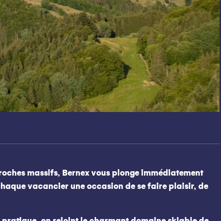
 proches massifs, Bernex vous plonge immédiatement
haque vacancier une occasion de se faire plaisir, de
 pratique, on rejoint le charmant domaine skiable de