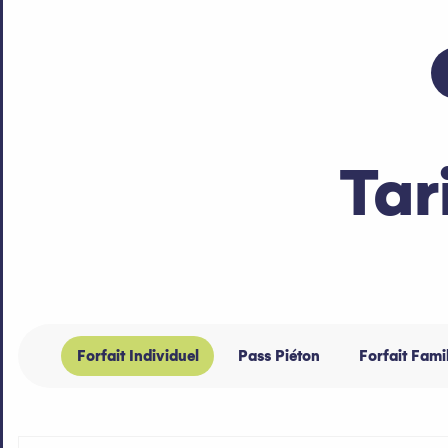
Tar
Forfait Individuel
Pass Piéton
Forfait Fami