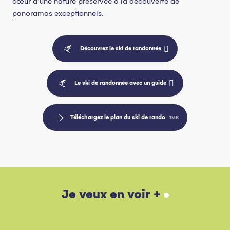
cœur d’une nature préservée à la découverte de
panoramas exceptionnels.
Découvrez le ski de randonnée
Le ski de randonnée avec un guide
Téléchargez le plan du ski de rando
1MB
J’ai testé pour vous… l’initiation au
biathlon à La Chapelle d’Abondance
Je veux en voir +
Lire la suite