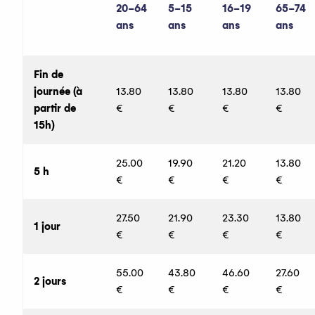
20-64
5-15
16-19
65-74
Espace Marmotte
ans
ans
ans
ans
Front de neige du Ludoffaz
Fin de
Montagnes d'Evian
journée (à
13.80
13.80
13.80
13.80
partir de
€
€
€
€
15h)
25.00
19.90
21.20
13.80
5 h
€
€
€
€
27.50
21.90
23.30
13.80
1 jour
€
€
€
€
55.00
43.80
46.60
27.60
2 jours
€
€
€
€