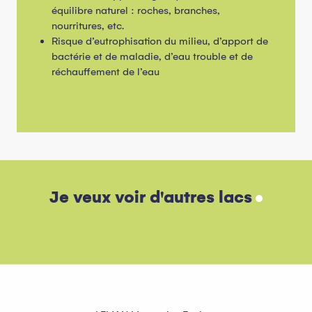
équilibre naturel : roches, branches,
nourritures, etc.
Risque d’eutrophisation du milieu, d’apport de
bactérie et de maladie, d’eau trouble et de
réchauffement de l’eau
Ski alpin
Je veux voir d'autres lacs
Lire la suite