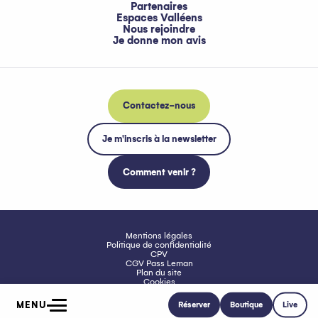
Partenaires
Espaces Valléens
Nous rejoindre
Je donne mon avis
Contactez-nous
Je m'inscris à la newsletter
Comment venir ?
Mentions légales
Politique de confidentialité
CPV
CGV Pass Leman
Plan du site
Cookies
Accessibilité : non conforme
MENU
Réserver
Boutique
Live