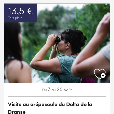
13,5 €
Tarif plein
3
26
Août
Du
au
Visite au crépuscule du Delta de la
Dranse