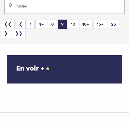
Publier
❮❮
❮
1
4+
8
9
10
10+
15+
23
❯
❯❯
En voir +
Les hébergements