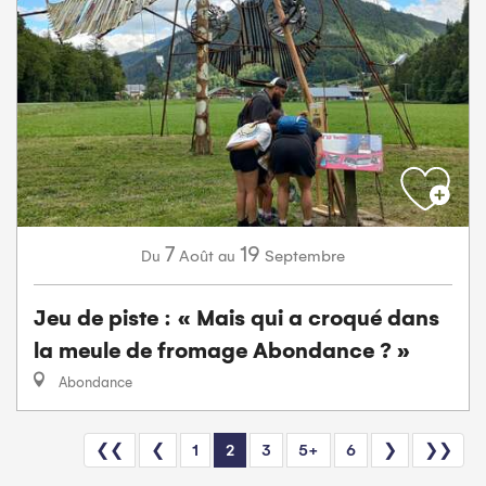
7
19
Août
Septembre
Du
au
Jeu de piste : « Mais qui a croqué dans
la meule de fromage Abondance ? »
Abondance
❮❮
❮
1
2
3
5+
6
❯
❯❯