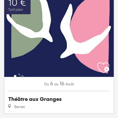
10 €
Tarif plein
6
16
Août
Du
au
Théâtre aux Granges
Bernex