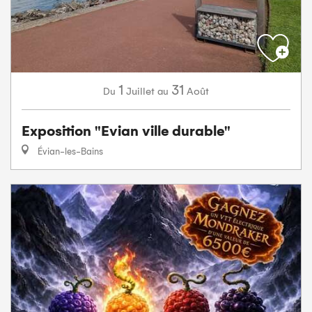
1
31
Juillet
Août
Du
au
Exposition "Evian ville durable"
Évian-les-Bains