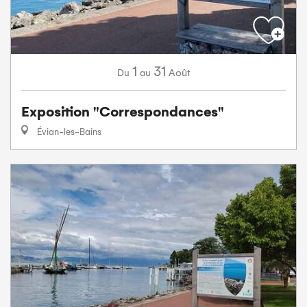
1
31
Août
Du
au
Exposition "Correspondances"
Évian-les-Bains