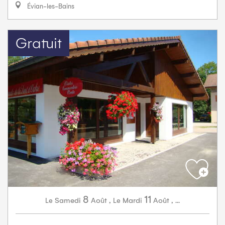
Évian-les-Bains
Gratuit
8
11
Samedi
Août
,
Mardi
Août
,
...
Le
Le