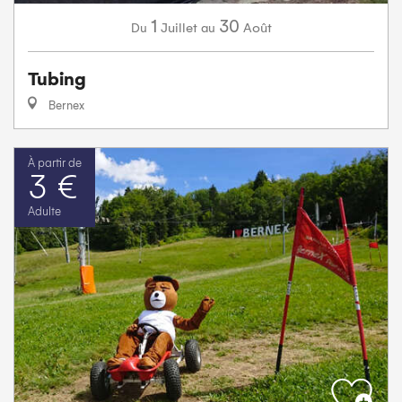
1
30
Juillet
Août
Du
au
Tubing
Bernex
À partir de
3 €
Adulte