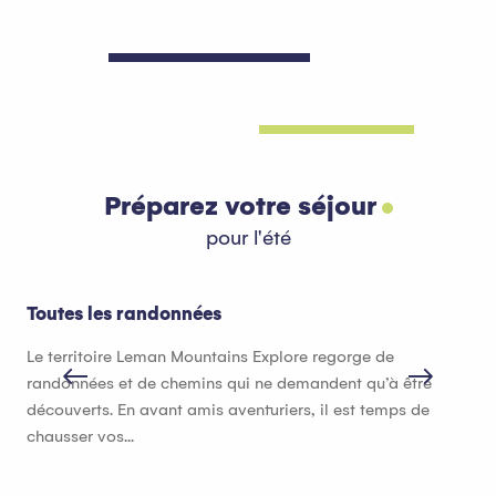
Préparez votre séjour
pour l'été
Toutes les randonnées
Hé
Le territoire Leman Mountains Explore regorge de
Que
randonnées et de chemins qui ne demandent qu’à être
héb
découverts. En avant amis aventuriers, il est temps de
bon
chausser vos...