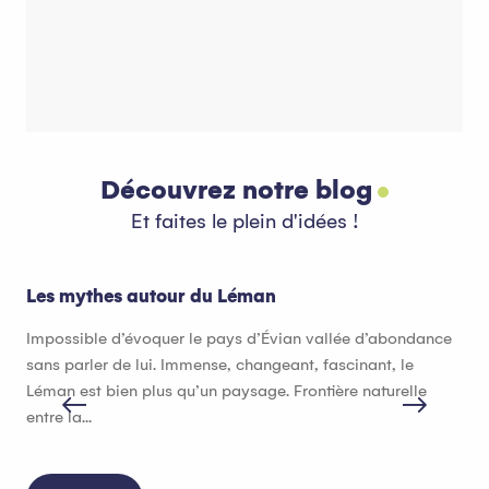
Côté Montagne
C
Découvrez notre blog
Et faites le plein d'idées !
Les mythes autour du Léman
Que
Impossible d’évoquer le pays d’Évian vallée d’abondance
Qua
sans parler de lui. Immense, changeant, fascinant, le
val
Léman est bien plus qu’un paysage. Frontière naturelle
ter
entre la...
gou