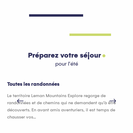
Préparez votre séjour
pour l'été
Toutes les randonnées
Hé
Le territoire Leman Mountains Explore regorge de
Que
randonnées et de chemins qui ne demandent qu’à être
héb
découverts. En avant amis aventuriers, il est temps de
bon
chausser vos...