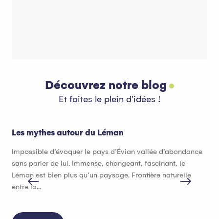
Côté Montagne
C
Découvrez notre blog
Et faites le plein d'idées !
Les mythes autour du Léman
Que
Impossible d’évoquer le pays d’Évian vallée d’abondance
Qua
sans parler de lui. Immense, changeant, fascinant, le
val
Léman est bien plus qu’un paysage. Frontière naturelle
ter
entre la...
gou