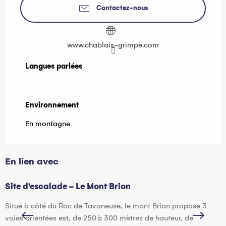
Contactez-nous
www.chablais-grimpe.com
Langues parlées
Langues parlées
Environnement
Environnement
En montagne
En lien avec
Site d'escalade - Le Mont Brion
S
Situé à côté du Roc de Tavaneuse, le mont Brion propose 3
T
voies orientées est, de 250 à 300 mètres de hauteur, de
v