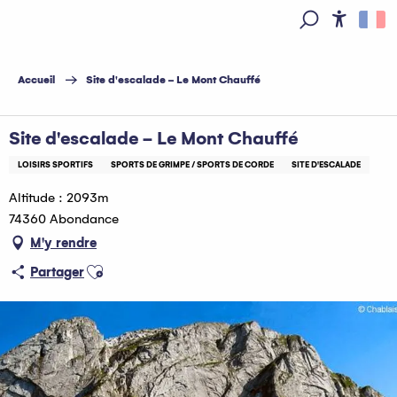
Aller
au
Access
Recherche
contenu
principal
Accueil
Site d'escalade - Le Mont Chauffé
Site d'escalade - Le Mont Chauffé
LOISIRS SPORTIFS
SPORTS DE GRIMPE / SPORTS DE CORDE
SITE D'ESCALADE
Altitude : 2093m
74360 Abondance
M'y rendre
Ajouter aux favoris
Partager