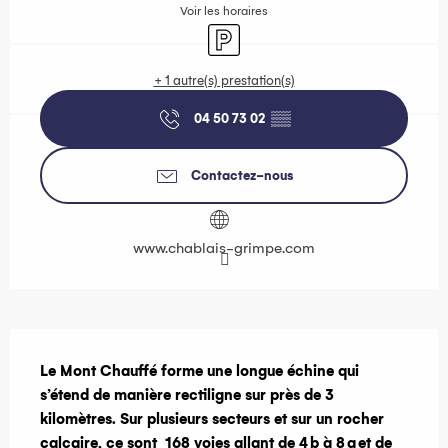
Voir les horaires
Parking
+ 1 autre(s) prestation(s)
04 50 73 02
▒▒
Contactez-nous
www.chablais-grimpe.com
Description
Le Mont Chauffé forme une longue échine qui 
s’étend de manière rectiligne sur près de 3 
kilomètres. Sur plusieurs secteurs et sur un rocher 
calcaire, ce sont  168 voies allant de 4 b à 8 a et de 