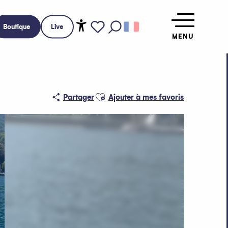
Boutique
Live
MENU
Accessibilité
Recherche
Voir les favoris
Ajouter aux favoris
Partager
Ajouter à mes favoris