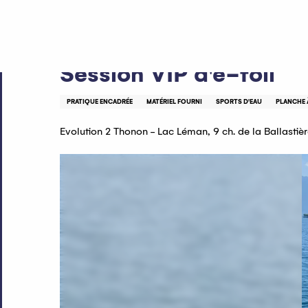
Aller
Accueil
Session VIP d'e-foil
au
contenu
principal
Session VIP d'e-foil
PRATIQUE ENCADRÉE
MATÉRIEL FOURNI
SPORTS D'EAU
PLANCHE 
Evolution 2 Thonon - Lac Léman, 9 ch. de la Ballasti