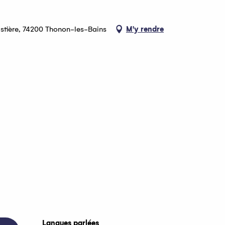
astière, 74200 Thonon-les-Bains
M'y rendre
Langues parlées
Langues parlées