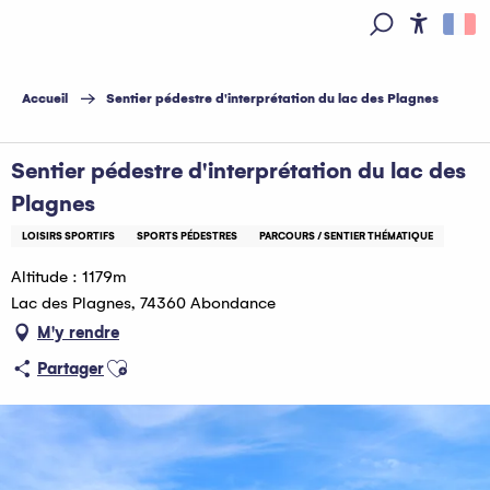
Aller
au
Access
Recherche
contenu
principal
Accueil
Sentier pédestre d'interprétation du lac des Plagnes
Sentier pédestre d'interprétation du lac des
Plagnes
LOISIRS SPORTIFS
SPORTS PÉDESTRES
PARCOURS / SENTIER THÉMATIQUE
Altitude : 1179m
Lac des Plagnes, 74360 Abondance
M'y rendre
Ajouter aux favoris
Partager