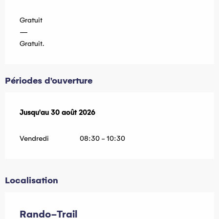
Gratuit
—
Gratuit.
Périodes d'ouverture
Du
Jusqu'au
3 août 2026
30 août 2026
au
30 août 2026
Vendredi
08:30 - 10:30
Localisation
Rando-Trail