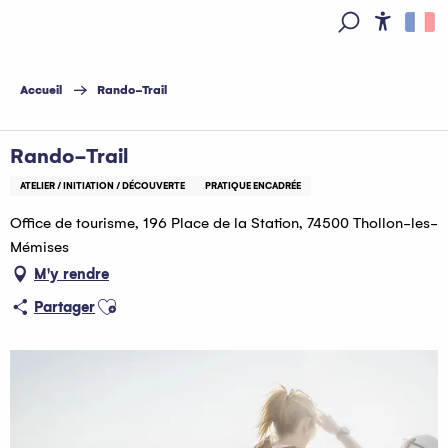
Aller
au
Access
Recherche
contenu
principal
Accueil
Rando-Trail
Rando-Trail
ATELIER / INITIATION / DÉCOUVERTE
PRATIQUE ENCADRÉE
Office de tourisme, 196 Place de la Station, 74500 Thollon-les-
Mémises
M'y rendre
Ajouter aux favoris
Partager