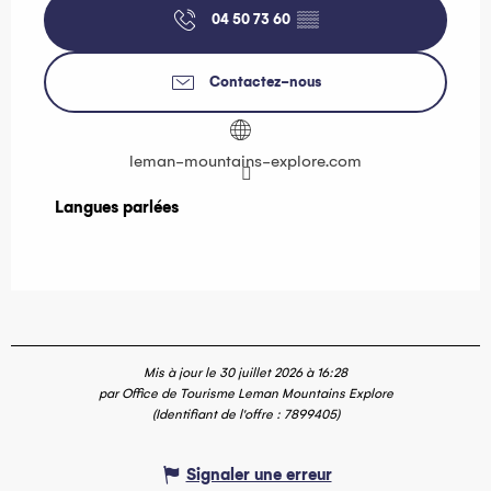
04 50 73 60
▒▒
Contactez-nous
leman-mountains-explore.com
Langues parlées
Langues parlées
Mis à jour le 30 juillet 2026 à 16:28
par Office de Tourisme Leman Mountains Explore
(Identifiant de l'offre :
7899405
)
Signaler une erreur