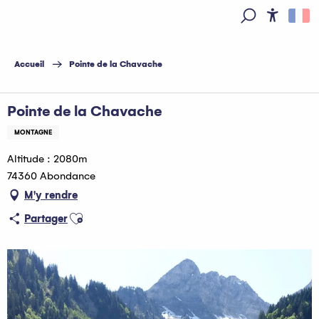
Aller
au
Access
Recherche
contenu
principal
Accueil
Pointe de la Chavache
Pointe de la Chavache
MONTAGNE
Altitude : 2080m
74360 Abondance
M'y rendre
Ajouter aux favoris
Partager