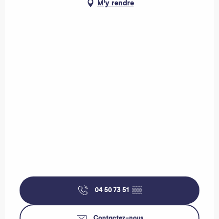
M'y rendre
04 50 73 51
▒▒
Contactez-nous