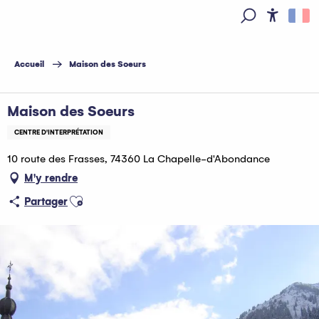
Aller
au
Access
Recherche
contenu
principal
Accueil
Maison des Soeurs
Maison des Soeurs
CENTRE D'INTERPRÉTATION
10 route des Frasses, 74360 La Chapelle-d'Abondance
M'y rendre
Ajouter aux favoris
Partager