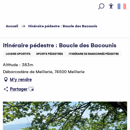
Aller
au
Access
Recherche
contenu
principal
Accueil
Itinéraire pédestre : Boucle des Bacounis
Itinéraire pédestre : Boucle des Bacounis
LOISIRS SPORTIFS
SPORTS PÉDESTRES
ITINÉRAIRE DE RANDONNÉE PÉDESTRE
Altitude : 383m
Débarcadère de Meillerie, 74500 Meillerie
M'y rendre
Ajouter aux favoris
Partager