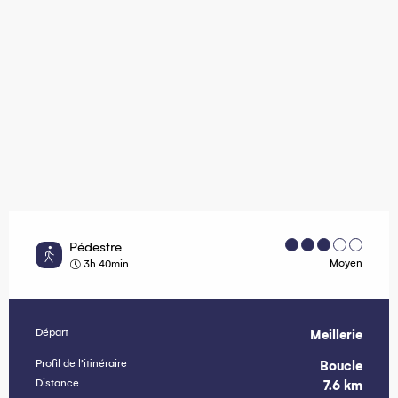
Pédestre
Moyen
3h 40min
Départ
Meillerie
Informations pratiques
Profil de l’itinéraire
Boucle
Distance
7.6 km