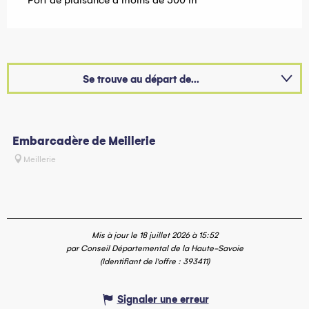
Port de plaisance à moins de 500 m
Se trouve au départ de...
Permet d'accéder à...
A dans son périmètre...
Embarcadère de Meillerie
Meillerie
Mis à jour le 18 juillet 2026 à 15:52
par Conseil Départemental de la Haute-Savoie
(Identifiant de l'offre :
393411
)
Signaler une erreur