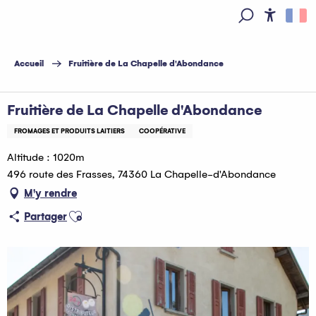
Aller
au
Access
Recherche
contenu
principal
Accueil
Fruitière de La Chapelle d'Abondance
Fruitière de La Chapelle d'Abondance
FROMAGES ET PRODUITS LAITIERS
COOPÉRATIVE
Altitude : 1020m
496 route des Frasses, 74360 La Chapelle-d'Abondance
M'y rendre
Ajouter aux favoris
Partager