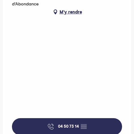
d'Abondance
M'y rendre
04 50 73 14
▒▒