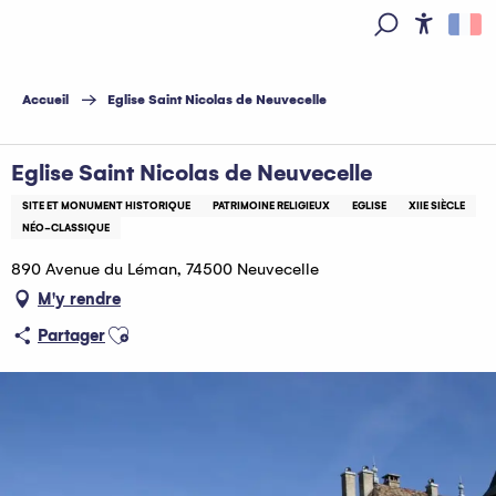
Aller
au
Access
Recherche
contenu
principal
Accueil
Eglise Saint Nicolas de Neuvecelle
Eglise Saint Nicolas de Neuvecelle
SITE ET MONUMENT HISTORIQUE
PATRIMOINE RELIGIEUX
EGLISE
XIIE SIÈCLE
NÉO-CLASSIQUE
890 Avenue du Léman, 74500 Neuvecelle
M'y rendre
Ajouter aux favoris
Partager