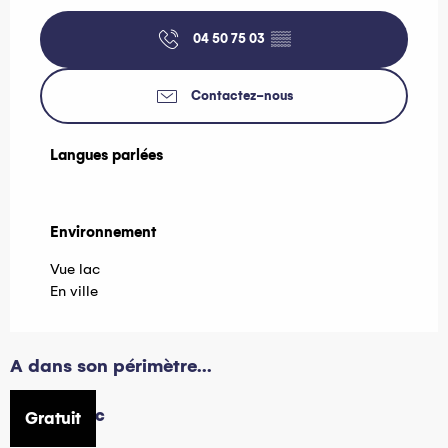
04 50 75 03
▒▒
Contactez-nous
Langues parlées
Langues parlées
Environnement
Environnement
Vue lac
En ville
A dans son périmètre...
Parc public
Gratuit