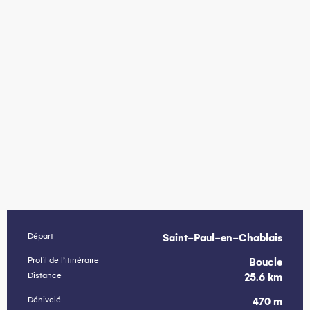
Départ
Saint-Paul-en-Chablais
Informations pratiques
Profil de l’itinéraire
Boucle
Distance
25.6 km
Dénivelé
470 m