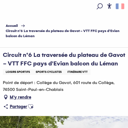
Aller
au
Access
Recherche
contenu
principal
Accueil
Circuit n°6 La traversée du plateau de Gavot - VTT FFC pays d'Evian
balcon du Léman
Circuit n°6 La traversée du plateau de Gavot
- VTT FFC pays d'Evian balcon du Léman
LOISIRS SPORTIFS
SPORTS CYCLISTES
ITINÉRAIRE VTT
Point de départ : Collège du Gavot, 601 route du Collège,
74500 Saint-Paul-en-Chablais
M'y rendre
Ajouter aux favoris
Partager