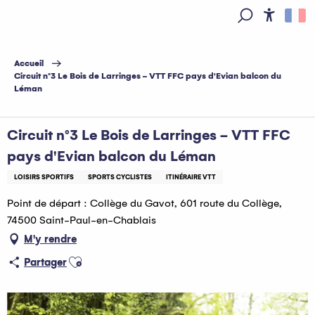
Aller
au
Access
Recherche
contenu
principal
Accueil
Circuit n°3 Le Bois de Larringes - VTT FFC pays d'Evian balcon du
Léman
Circuit n°3 Le Bois de Larringes - VTT FFC
pays d'Evian balcon du Léman
LOISIRS SPORTIFS
SPORTS CYCLISTES
ITINÉRAIRE VTT
Point de départ : Collège du Gavot, 601 route du Collège,
74500 Saint-Paul-en-Chablais
M'y rendre
Ajouter aux favoris
Partager