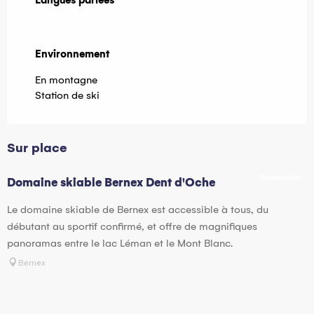
Langues parlées
Langues parlées
Environnement
Environnement
En montagne
Station de ski
Sur place
Réservable
Domaine skiable Bernex Dent d'Oche
Le domaine skiable de Bernex est accessible à tous, du
débutant au sportif confirmé, et offre de magnifiques
panoramas entre le lac Léman et le Mont Blanc.
Bernex