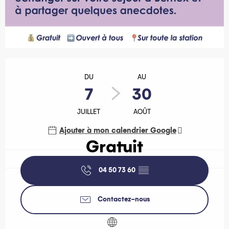
Ouverture et coordonnées
DU
AU
7
30
JUILLET
AOÛT
Ajouter à mon calendrier Google
Gratuit
04 50 73 60
▒▒
Contactez-nous