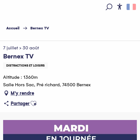
Aller
au
Access
Recherche
contenu
principal
Accueil
Bernex TV
7 juillet > 30 août
Bernex TV
DISTRACTIONS ET LOISIRS
Altitude : 1360m
Salle Hors Sac, Pré richard, 74500 Bernex
M'y rendre
Ajouter aux favoris
Partager