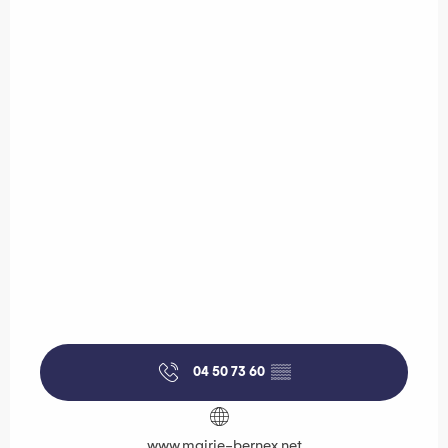
04 50 73 60
▒▒
www.mairie-bernex.net