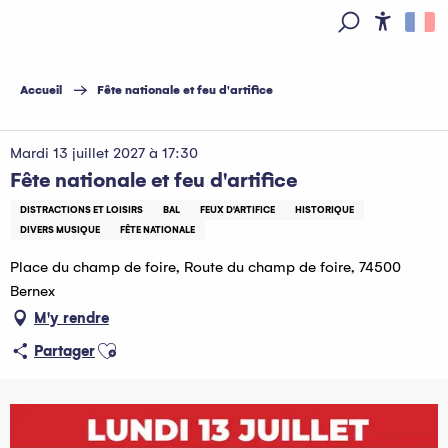
Aller
au
Access
Recherche
contenu
principal
Accueil
Fête nationale et feu d'artifice
Mardi 13 juillet 2027 à 17:30
Fête nationale et feu d'artifice
DISTRACTIONS ET LOISIRS
BAL
FEUX D'ARTIFICE
HISTORIQUE
DIVERS MUSIQUE
FÊTE NATIONALE
Place du champ de foire, Route du champ de foire, 74500
Bernex
M'y rendre
Ajouter aux favoris
Partager