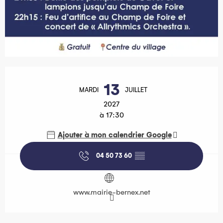
Ouverture et coordonnées
13
MARDI
JUILLET
2027
à 17:30
Ajouter à mon calendrier Google
04 50 73 60
▒▒
www.mairie-bernex.net