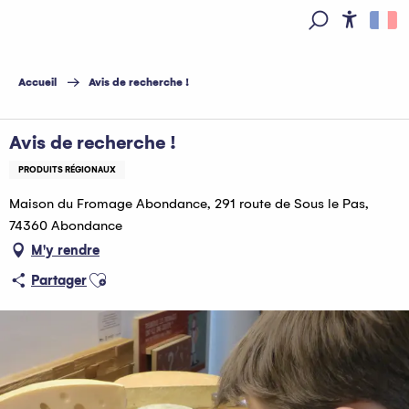
Aller
au
Access
Recherche
contenu
principal
Accueil
Avis de recherche !
Avis de recherche !
PRODUITS RÉGIONAUX
Maison du Fromage Abondance, 291 route de Sous le Pas,
74360 Abondance
M'y rendre
Ajouter aux favoris
Partager