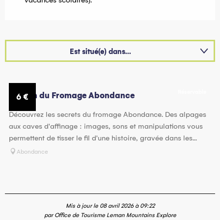
vacances scolaires).
Est situé(e) dans...
Suggestion à proximité...
Réservable
Est une offre similaire à proximité de...
Maison du Fromage Abondance
6
€
Découvrez les secrets du fromage Abondance. Des alpages
Est accessible/desservi(e) par...
aux caves d'affinage : images, sons et manipulations vous
Sur place
permettent de tisser le fil d'une histoire, gravée dans les...
Abondance
En lien avec
Mis à jour le 08 avril 2026 à 09:22
par Office de Tourisme Leman Mountains Explore