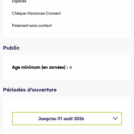
Espèces
Chèque-Vacances Connect
Paiement sans contact
Public
Age minimum (en années) :
6
Périodes d'ouverture
Jusqu'au
31 août 2026
Du
1 janvier 2026
au
30 avril 2026