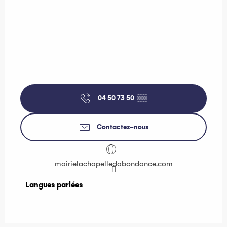
04 50 73 50
▒▒
Contactez-nous
mairielachapelledabondance.com
Langues parlées
Langues parlées