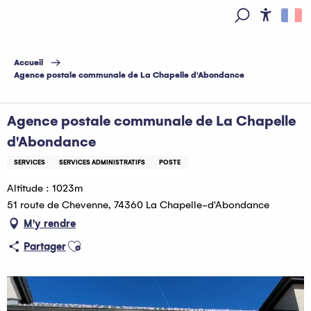
Aller
au
Access
Recherche
contenu
principal
Accueil
Agence postale communale de La Chapelle d'Abondance
Agence postale communale de La Chapelle
d'Abondance
SERVICES
SERVICES ADMINISTRATIFS
POSTE
Altitude : 1023m
51 route de Chevenne, 74360 La Chapelle-d'Abondance
M'y rendre
Ajouter aux favoris
Partager