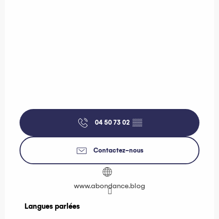
04 50 73 02
▒▒
Contactez-nous
www.abondance.blog
Langues parlées
Langues parlées