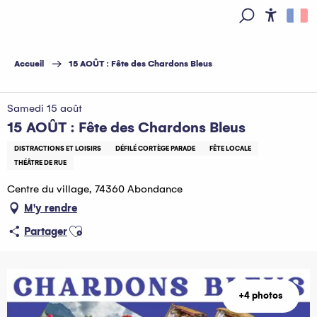
Aller
au
Access
Recherche
contenu
principal
Accueil
15 AOÛT : Fête des Chardons Bleus
Samedi 15 août
15 AOÛT : Fête des Chardons Bleus
DISTRACTIONS ET LOISIRS
DÉFILÉ CORTÈGE PARADE
FÊTE LOCALE
THÉÂTRE DE RUE
Centre du village, 74360 Abondance
M'y rendre
Ajouter aux favoris
Partager
+4 photos