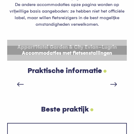
De andere accommodaties opze pagina worden op
vrijwillige basis aangeboden: ze hebben niet het officiële
label, maar willen fietsreizigers in de best mogelijke
omstandigheden verwelkomen.
Appart'Hotel Garden & City Evian-Lugrin
Accommodaties met fietsenstallingen
Praktische informatie
Waar kan ik mountainbike-uitrusting
huren?
Beste praktijk