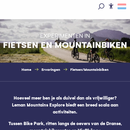
Aller
au
Access
Zoek op
contenu
principal
EXPERIMENTEN IN
FIETSEN EN MOUNTAINBIKEN
Home
Ervaringen
Fietsen/Mountainbiken
Hoeveel meer ben je als duivel dan als vrijwilliger?
Leman Mountains Explore biedt een breed scala aan
activiteiten.
Tussen Bike Park, ritten langs de oevers van de Dranse,