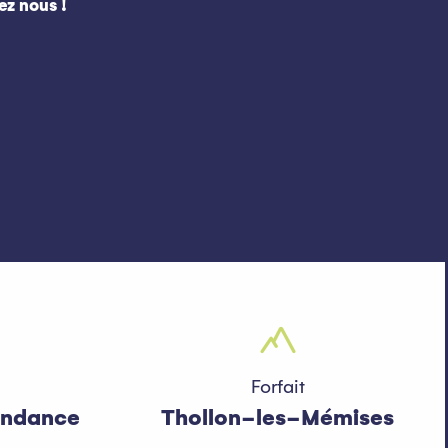
ez nous !
ux favoris
Forfait
ondance
Thollon-les-Mémises