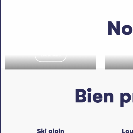
No
Station d’Abondance
Sta
Lire la suite
Bien p
Ski alpin
Lou