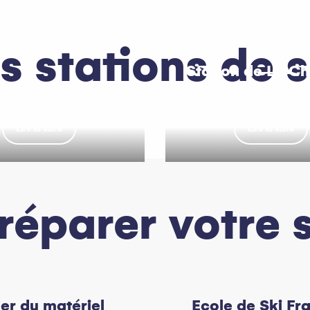
s stations de s
Station de La Ch
tion de Bernex
d’Abondan
Lire la suite
Lire la suite
réparer votre 
er du matériel
Ecole de Ski Fr