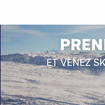
Aller
au
contenu
principal
PREN
ET VENEZ S