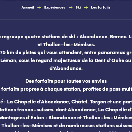
Accueil
Expériences
Ski
Les forfaits
 regroupe quatre stations de ski : Abondance, Bernex,
et Thollon-les-Mémises.
 175 km de pistes qui vous attendent, entre panoramas g
au Léman, sous le regard majestueux de la Dent d’Oche ou
d’Abondance.
Des forfaits pour toutes vos envies
 forfaits propres à chaque station, profitez de pass mult
é : La Chapelle d’Abondance, Châtel, Torgon et une par
2 stations franco-suisses, dont Abondance, La Chapelle 
Montagnes d’Évian : Abondance et Thollon-les-Mémise
 Thollon-les-Mémises et de nombreuses stations suisses 