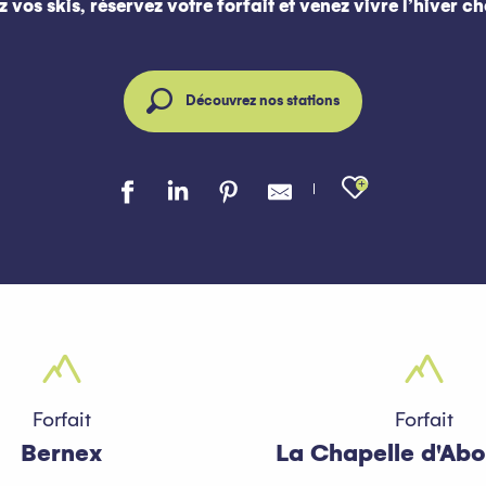
 vos skis, réservez votre forfait et venez vivre l’hiver ch
Découvrez nos stations
Ajouter a
Forfait
Forfait
Bernex
La Chapelle d'Ab