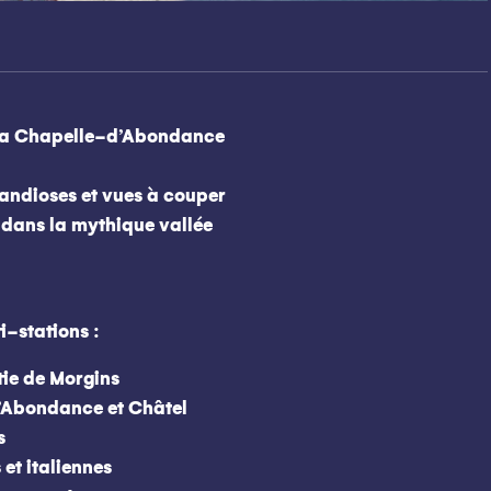
 La Chapelle-d’Abondance
randioses et vues à couper
 dans la mythique vallée
i-stations :
tie de Morgins
d’Abondance et Châtel
s
et italiennes