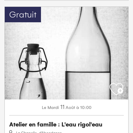
Gratuit
11
Mardi
Août
à 10:00
Le
Atelier en famille : L'eau rigol'eau