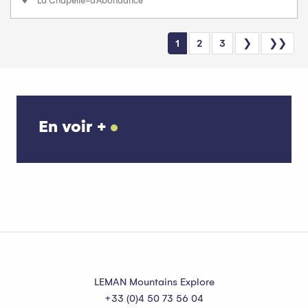
La Chapelle-d'Abondance
1
2
3
❯
❯❯
En voir +
L’agenda sportif
LEMAN Mountains Explore
+33 (0)4 50 73 56 04