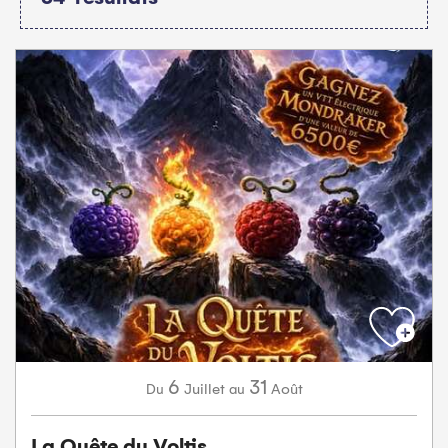
6
31
Juillet
Août
Du
au
La Quête du Voltis