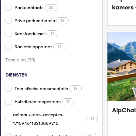
kamers 
Parkeerplaats
26
Privé parkeerterrein
18
Kaasfondueset
17
Raclette apparaat
17
Toon alles (20)
DIENSTEN
Toeristische documentatie
18
Huisdieren toegestaan
17
AlpChale
animaux-non-acceptes-
13
1710946118210889216