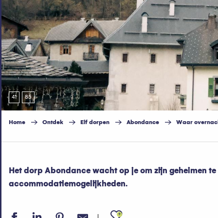
41
85
Home
Ontdek
Elf dorpen
Abondance
Waar overnac
Het dorp Abondance wacht op je om zijn geheimen te on
accommodatiemogelijkheden.
Ajouter aux fav