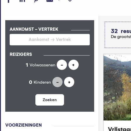
AANKOMST - VERTREK
32
res
De grootst
REIZIGERS
Volwassenen
-
+
Kinderen
-
+
Zoeken
VOORZIENINGEN
Vrijstaa