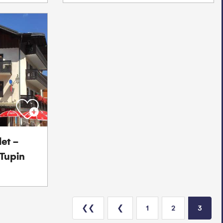
et -
Tupin
❮❮
❮
1
2
3