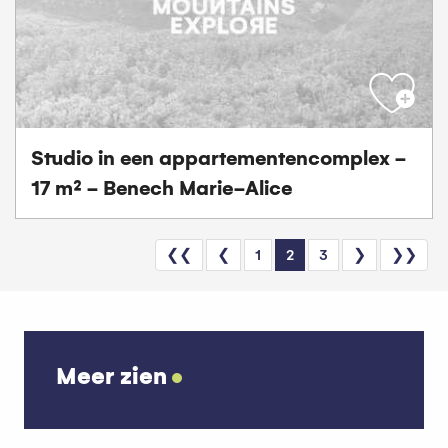
Studio in een appartementencomplex -
17 m² - Benech Marie-Alice
❮❮
❮
1
2
3
❯
❯❯
Meer zien