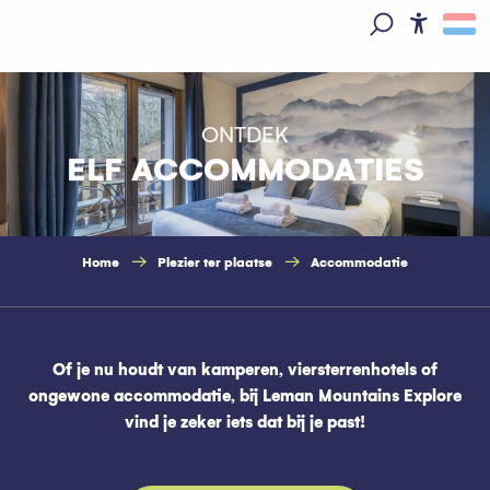
Aller
au
Access
Zoek op
contenu
principal
ONTDEK
ELF ACCOMMODATIES
Home
Plezier ter plaatse
Accommodatie
Of je nu houdt van kamperen, viersterrenhotels of
ongewone accommodatie, bij Leman Mountains Explore
vind je zeker iets dat bij je past!