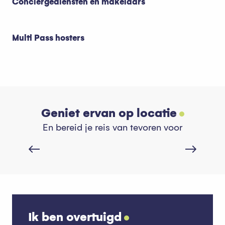
Conciërgediensten en makelaars
Multi Pass hosters
Geniet ervan op locatie
Restaurants
En bereid je reis van tevoren voor
Lees meer over
Ik ben overtuigd