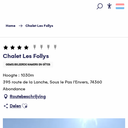
Aller
au
Access
Zoek op
contenu
principal
Home
Chalet Les Follys
Hébergeur Multi Pass offert
Chalet Les Follys
GEMEUBILEERDE KAMERS EN GÎTES
Hoogte : 1030m
395 route de la Lanche, Sous le Pas l'Envers, 74360
Abondance
Routebeschrijving
Ajouter aux favoris
Delen