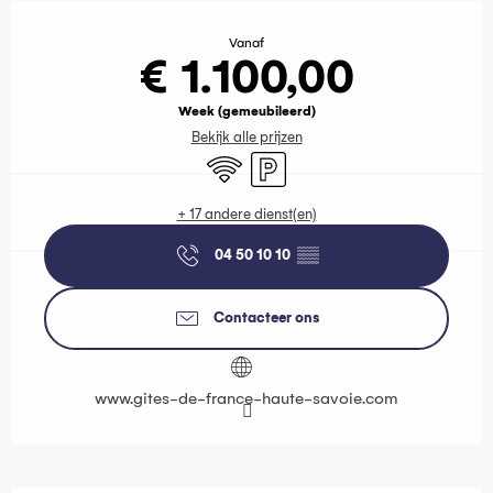
Openingstijden en contactgegevens
Vanaf
€ 1.100,00
Week (gemeubileerd)
Bekijk alle prijzen
Wifi
Parkeerplaats
+ 17 andere dienst(en)
04 50 10 10
▒▒
Contacteer ons
www.gites-de-france-haute-savoie.com