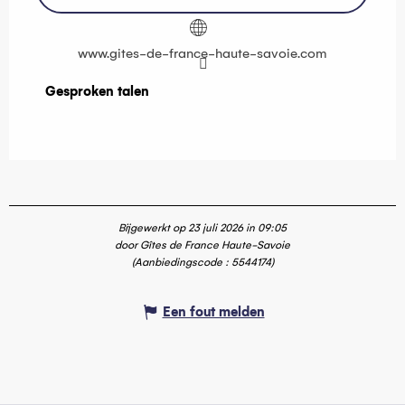
www.gites-de-france-haute-savoie.com
Gesproken talen
Gesproken talen
Bijgewerkt op 23 juli 2026 in 09:05
door Gîtes de France Haute-Savoie
(Aanbiedingscode :
5544174
)
Een fout melden