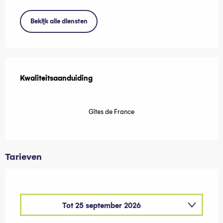
Bekijk alle diensten
Dienstverlening
Kwaliteitsaanduiding
Kwaliteitsaanduiding
Gîtes de France
Tarieven
Tot
25 september 2026
Van
26 september 2026
tot
24 september