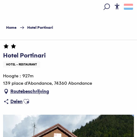
Aller
au
Access
Zoek op
contenu
principal
Home
Hotel Portinari
Hotel Portinari
HOTEL - RESTAURANT
Hoogte : 927m
139 place d’Abondance, 74360 Abondance
Routebeschrijving
Ajouter aux favoris
Delen