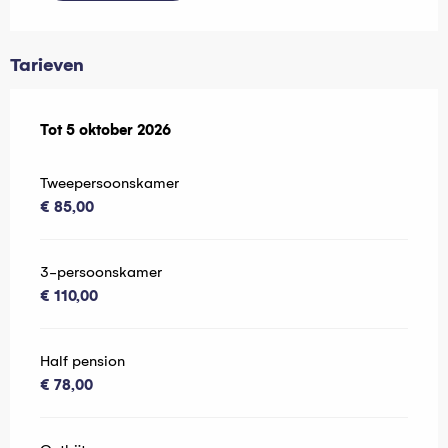
Tarieven
Van
Tot
5 oktober 2026
10 juni 2025
tot
5 oktober 2026
Tweepersoonskamer
€ 85,00
3-persoonskamer
€ 110,00
Half pension
€ 78,00