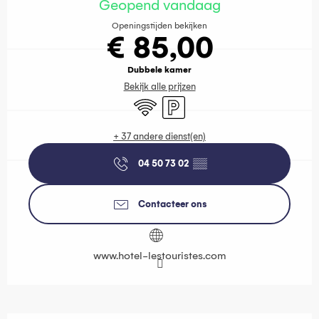
Geopend vandaag
Openingstijden bekijken
€ 85,00
Dubbele kamer
Bekijk alle prijzen
Wifi
Parkeerplaats
+ 37 andere dienst(en)
04 50 73 02
▒▒
Contacteer ons
www.hotel-lestouristes.com