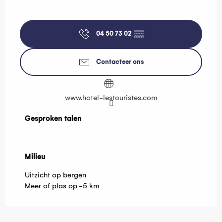
04 50 73 02
▒▒
Contacteer ons
www.hotel-lestouristes.com
Gesproken talen
Gesproken talen
Milieu
Milieu
Uitzicht op bergen
Meer of plas op -5 km