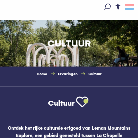
Aller
au
Access
Zoek op
contenu
principal
CULTUUR
Home
Ervaringen
Cultuur
Ajouter aux fa
Cultuur
Ontdek het rijke culturele erfgoed van Leman Mountains
Explore, een gebied genesteld tussen La Chapelle