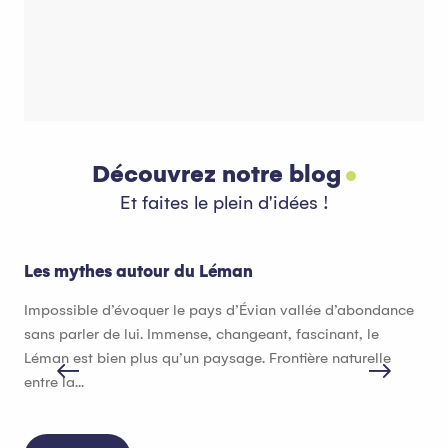
Côté Montagne
C
Découvrez notre blog
Et faites le plein d'idées !
Les mythes autour du Léman
Que
Impossible d’évoquer le pays d’Évian vallée d’abondance
Qua
sans parler de lui. Immense, changeant, fascinant, le
val
Léman est bien plus qu’un paysage. Frontière naturelle
ter
entre la...
gou