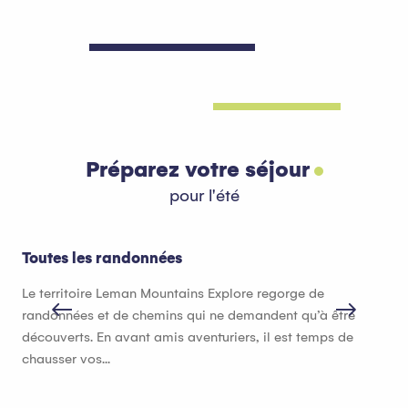
Préparez votre séjour
pour l'été
Toutes les randonnées
Hé
Le territoire Leman Mountains Explore regorge de
Que
randonnées et de chemins qui ne demandent qu’à être
héb
découverts. En avant amis aventuriers, il est temps de
bon
chausser vos...