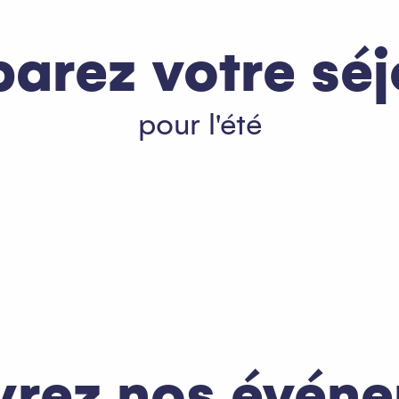
parez votre séj
pour l'été
données et de chemins qui ne demandent qu’à être découverts. En avan
rez nos évén