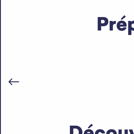
Pré
Toutes les randonnées
Le territoire Leman Mountains Explore regorge de ran
Découv
Tout l’agenda