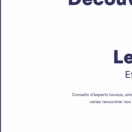
Envie de sortir, découvrir ou partager un moment 
événements qui font vivre notre territoire tout a
événements incontournables aux marchés de villa
Lire la suite
Le
E
Conseils d’experts locaux, ani
venez rencontrer nos 