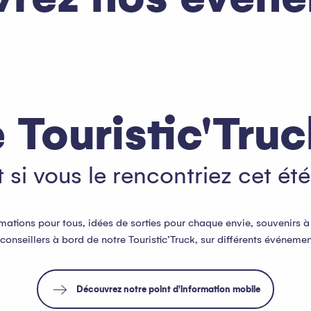
convivial ? Retrouvez ici tous les
u long de l’année. Des grands
ge, en passant par les...
 Touristic'Tru
t si vous le rencontriez cet été
mations pour tous, idées de sorties pour chaque envie, souvenirs à
conseillers à bord de notre Touristic’Truck, sur différents événemen
Découvrez notre point d'information mobile