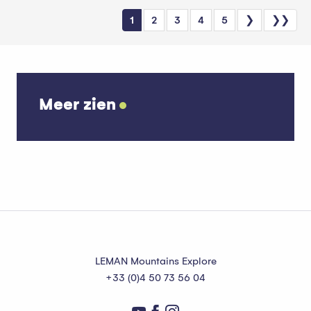
1
2
3
4
5
❯
❯❯
Meer zien
Welzijn
LEMAN Mountains Explore
+33 (0)4 50 73 56 04