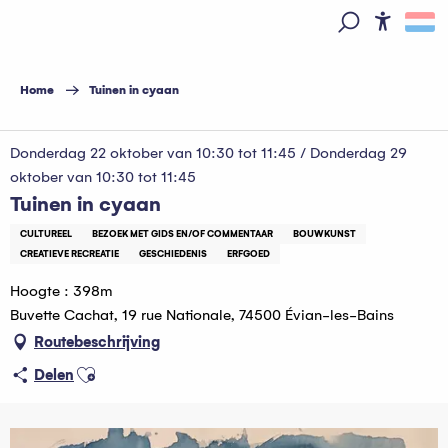
Aller
au
Access
Zoek op
contenu
principal
Home
Tuinen in cyaan
Donderdag 22 oktober van 10:30 tot 11:45 / Donderdag 29
oktober van 10:30 tot 11:45
Tuinen in cyaan
CULTUREEL
BEZOEK MET GIDS EN/OF COMMENTAAR
BOUWKUNST
CREATIEVE RECREATIE
GESCHIEDENIS
ERFGOED
Hoogte : 398m
Buvette Cachat, 19 rue Nationale, 74500 Évian-les-Bains
Routebeschrijving
Ajouter aux favoris
Delen