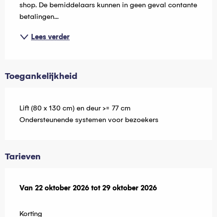
shop. De bemiddelaars kunnen in geen geval contante 
betalingen...
Lees verder
Toegankelijkheid
Lift (80 x 130 cm) en deur >= 77 cm
Ondersteunende systemen voor bezoekers
Tarieven
Van
Van
22 oktober 2026
22 oktober 2026
tot
tot
29 oktober 2026
29 oktober 2026
Korting