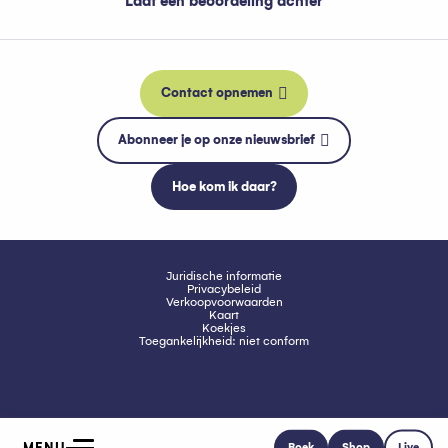
Laat een beoordeling achter
Contact opnemen
Abonneer je op onze nieuwsbrief
Hoe kom ik daar?
Juridische informatie
Privacybeleid
Verkoopvoorwaarden
Kaart
Koekjes
Toegankelijkheid: niet conform
MENU
Boek
Shop
Live