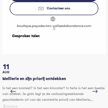
Contacteer ons
boutique.paysdevian-valleedabondance.com
Gesproken talen
Gesproken talen
11
AUG
Meillerie en zijn priorij ontdekken
E
Is het een kasteel? Is het een klooster? In feite is het een beetje
N
van allebei. Je gids legt je de verbazingwekkende
a
geschiedenis uit van de versterkte priorij van Meillerie,...
Meillerie