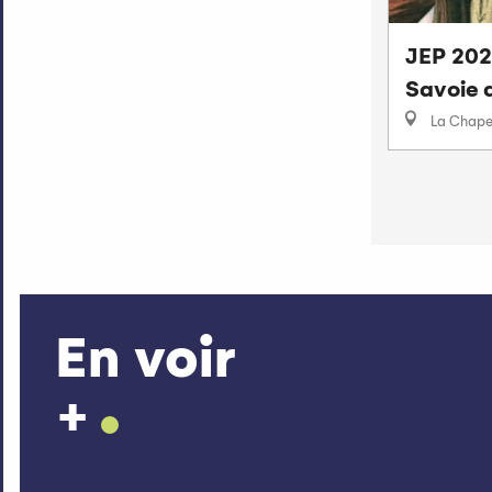
JEP 2026
Savoie d
La Chape
En voir
+