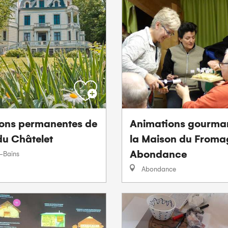
ions permanentes de
Animations gourma
 du Châtelet
la Maison du Froma
Abondance
-Bains
Abondance