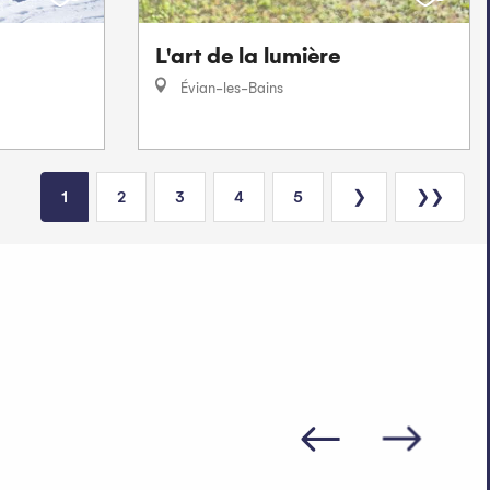
L'art de la lumière
Évian-les-Bains
1
2
3
4
5
❯
❯❯