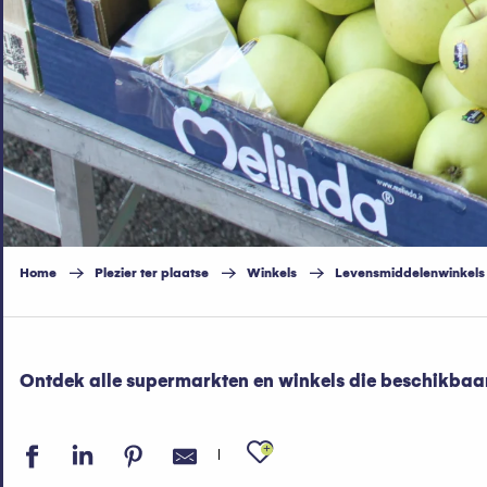
Home
Plezier ter plaatse
Winkels
Levensmiddelenwinkels
Ontdek alle supermarkten en winkels die beschikbaar z
Ajouter aux fav