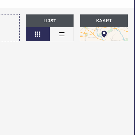
LIJST
KAART