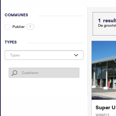
COMMUNES
1
resul
De grootst
Publier
1
TYPES
Super U
WINKELS