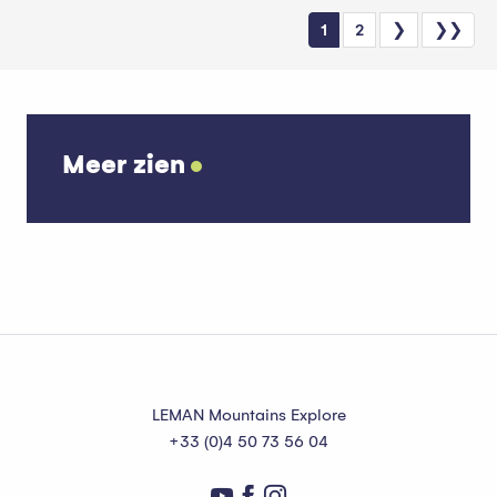
1
2
❯
❯❯
Meer zien
Accommodaties met fietsenstallingen
LEMAN Mountains Explore
+33 (0)4 50 73 56 04