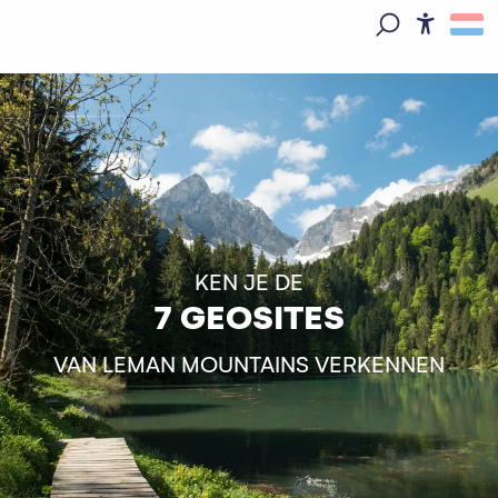
Aller
au
Access
Zoek op
contenu
principal
KEN JE DE
7 GEOSITES
VAN LEMAN MOUNTAINS VERKENNEN