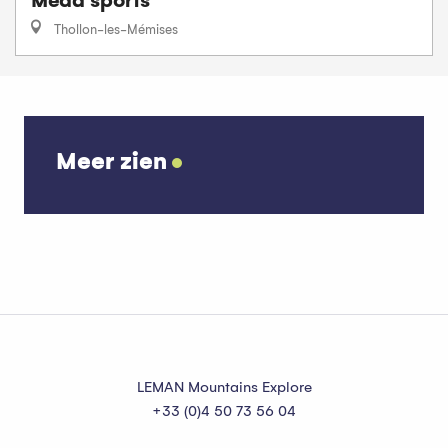
Meda sports
Thollon-les-Mémises
Meer zien
Evenementen in La Chapelle d’Abondance
LEMAN Mountains Explore
+33 (0)4 50 73 56 04