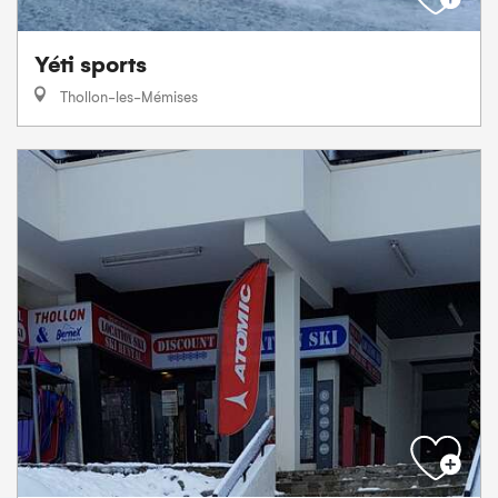
Yéti sports
Thollon-les-Mémises